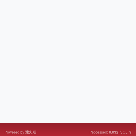
Powered by
Processed:
, SQL:
泄火吧
0.032
9