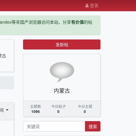
登录
ge，yandex等非国产浏览器访问本站，分享
有价值
的帖
发新帖
蒙古
内蒙古
主题数
今日贴子
今日主题
时间
1096
0
0
搜索