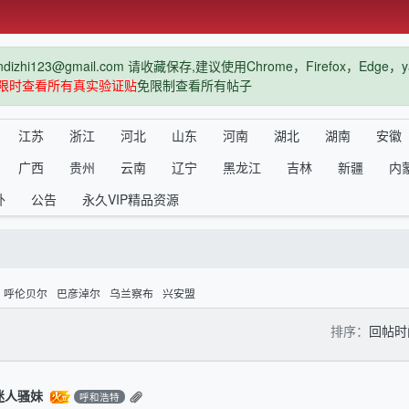
hi123@gmail.com 请收藏保存,建议使用Chrome，Firefox，Ed
限时查看所有真实验证贴
免限制查看所有帖子
江苏
浙江
河北
山东
河南
湖北
湖南
安徽
广西
贵州
云南
辽宁
黑龙江
吉林
新疆
内
外
公告
永久VIP精品资源
呼伦贝尔
巴彦淖尔
乌兰察布
兴安盟
排序：
回帖
迷人骚妹
呼和浩特