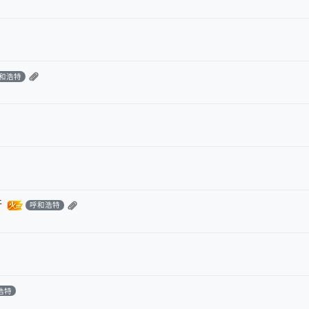
和浩特
干
呼和浩特
浩特