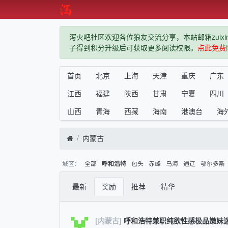
泻火吧社区欢迎各位狼友交流分享，本站邮箱zuixindiz
子得到积分升级后可获取更多阅读权限。
点此免费
首页
北京
上海
天津
重庆
广东
江西
福建
陕西
甘肃
宁夏
四川
山西
青海
西藏
海南
港澳台
海
内蒙古
城区：
全部
包头
赤峰
乌海
通辽
鄂尔多斯
呼和浩特
最新
奖励
推荐
精华
[内蒙古]
呼和浩特兼职纯欲性感极品嫩妹