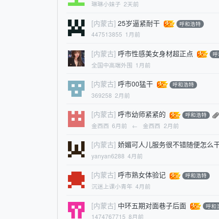
琳琳小妹子
2天前
[内蒙古]
25岁逼紧耐干
呼和浩特
447513855
1月前
[内蒙古]
呼市性感美女身材超正点
呼
全国中高端外围
1月前
[内蒙古]
呼市00猛干
呼和浩特
369258
2月前
[内蒙古]
呼市幼师紧紧的
呼和浩特
金西西
6月前
←
金西西
2月前
[内蒙古]
娇媚可人儿服务很不错随便怎么
yanyan6288
4月前
[内蒙古]
呼市熟女体验记
呼和浩特
沉迷上课小青年
4月前
[内蒙古]
中环五期对面巷子后面
呼和
1474767715
8月前