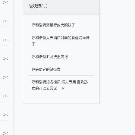
0
版块热门：
0
呼和浩特海量旁的大胸妹子
呼和浩特大天酒店对面的新疆混血妹
0
子
呼和浩特汇龙洗浴爽记
0
包头便宜的站街女
6
呼和浩特知名楼凤 泻火专用 喜欢熟
女的可以去尝试一下
0
0
0