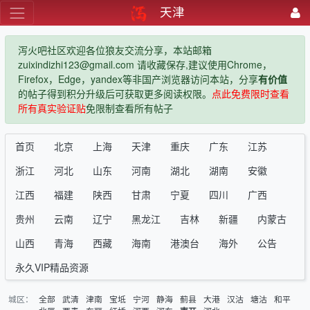
天津
泻火吧社区欢迎各位狼友交流分享，本站邮箱
zuixindizhi123@gmail.com 请收藏保存,建议使用Chrome，
Firefox，Edge，yandex等非国产浏览器访问本站，分享
有价值
的帖子得到积分升级后可获取更多阅读权限。
点此免费限时查看
所有真实验证贴
免限制查看所有帖子
首页
北京
上海
天津
重庆
广东
江苏
浙江
河北
山东
河南
湖北
湖南
安徽
江西
福建
陕西
甘肃
宁夏
四川
广西
贵州
云南
辽宁
黑龙江
吉林
新疆
内蒙古
山西
青海
西藏
海南
港澳台
海外
公告
永久VIP精品资源
城区：
全部
武清
津南
宝坻
宁河
静海
蓟县
大港
汉沽
塘沽
和平