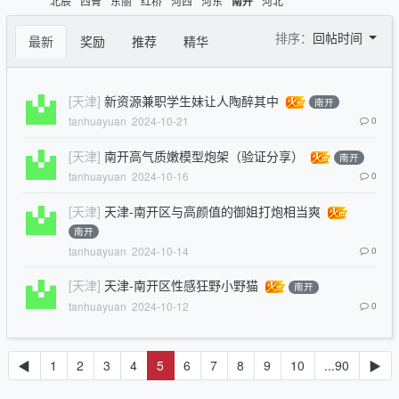
北辰
西青
东丽
红桥
河西
河东
河北
南开
排序：
回帖时间
最新
奖励
推荐
精华
[天津]
新资源兼职学生妹让人陶醉其中
南开
tanhuayuan
2024-10-21
0
[天津]
南开高气质嫩模型炮架（验证分享）
南开
tanhuayuan
2024-10-16
0
[天津]
天津-南开区与高颜值的御姐打炮相当爽
南开
tanhuayuan
2024-10-14
0
[天津]
天津-南开区性感狂野小野猫
南开
tanhuayuan
2024-10-12
0
◀
1
2
3
4
5
6
7
8
9
10
...90
▶