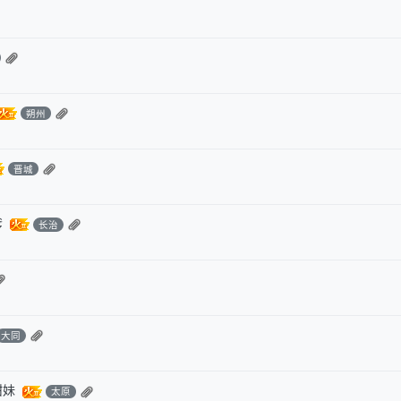
朔州
晋城
嗲
长治
大同
甜妹
太原