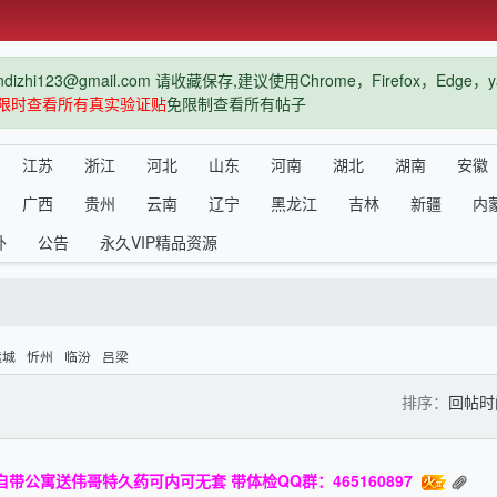
hi123@gmail.com 请收藏保存,建议使用Chrome，Firefox，Ed
限时查看所有真实验证贴
免限制查看所有帖子
江苏
浙江
河北
山东
河南
湖北
湖南
安徽
广西
贵州
云南
辽宁
黑龙江
吉林
新疆
内
外
公告
永久VIP精品资源
运城
忻州
临汾
吕梁
排序：
回帖
带公寓送伟哥特久药可内可无套 带体检QQ群：465160897