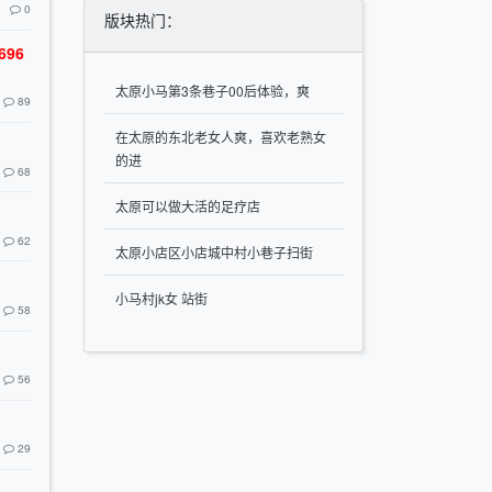
0
版块热门：
96
太原小马第3条巷子00后体验，爽
89
在太原的东北老女人爽，喜欢老熟女
的进
68
太原可以做大活的足疗店
62
太原小店区小店城中村小巷子扫街
小马村jk女 站街
58
56
29