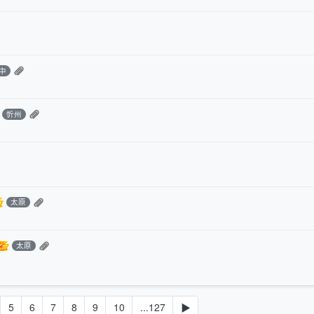
中
忻州
太原
太原
5
6
7
8
9
10
...127
▶