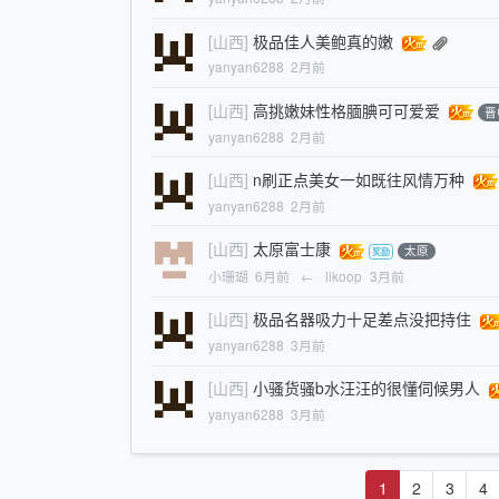
[山西]
极品佳人美鲍真的嫩
yanyan6288
2月前
[山西]
高挑嫩妹性格腼腆可可爱爱
晋
yanyan6288
2月前
[山西]
n刷正点美女一如既往风情万种
yanyan6288
2月前
[山西]
太原富士康
太原
小珊瑚
6月前
←
likoop
3月前
[山西]
极品名器吸力十足差点没把持住
yanyan6288
3月前
[山西]
小骚货骚b水汪汪的很懂伺候男人
yanyan6288
3月前
1
2
3
4