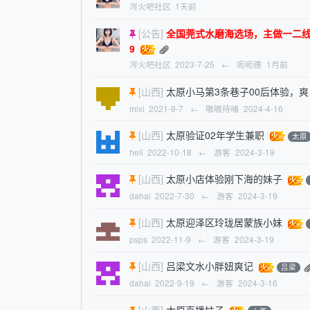
泻火吧社区
1天前
[公告]
全国莞式水磨海选场，主做一二线旅游城市
9
泻火吧社区
2023-7-25
←
呃呃德
1月前
[山西]
太原小马第3条巷子00后体验，爽
mixi
2021-9-7
←
嗷嗷待哺
2024-4-16
[山西]
太原验证02年学生兼职
太原
heli
2022-10-18
←
游客
2024-3-19
[山西]
太原小店体验刚下海的妹子
dahai
2022-7-30
←
游客
2024-3-19
[山西]
太原迎泽区玲珑居蒙族小妹
psps
2022-11-9
←
游客
2024-3-19
[山西]
吕梁文水小胖妞爽记
吕梁
dahai
2022-9-19
←
游客
2024-3-16
[山西]
太原直播妹子