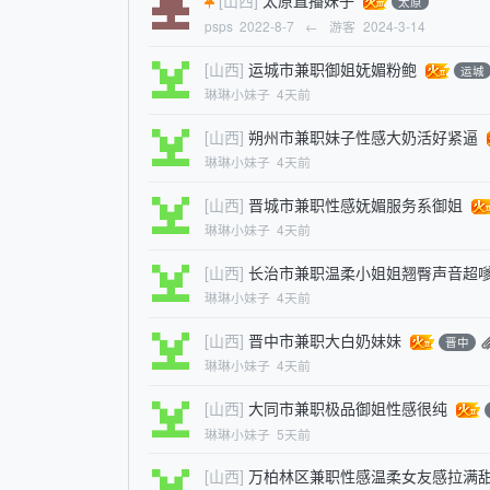
太原
psps
2022-8-7
←
游客
2024-3-14
[山西]
运城市兼职御姐妩媚粉鲍
运城
琳琳小妹子
4天前
[山西]
朔州市兼职妹子性感大奶活好紧逼
琳琳小妹子
4天前
[山西]
晋城市兼职性感妩媚服务系御姐
琳琳小妹子
4天前
[山西]
长治市兼职温柔小姐姐翘臀声音超
琳琳小妹子
4天前
[山西]
晋中市兼职大白奶妹妹
晋中
琳琳小妹子
4天前
[山西]
大同市兼职极品御姐性感很纯
琳琳小妹子
5天前
[山西]
万柏林区兼职性感温柔女友感拉满