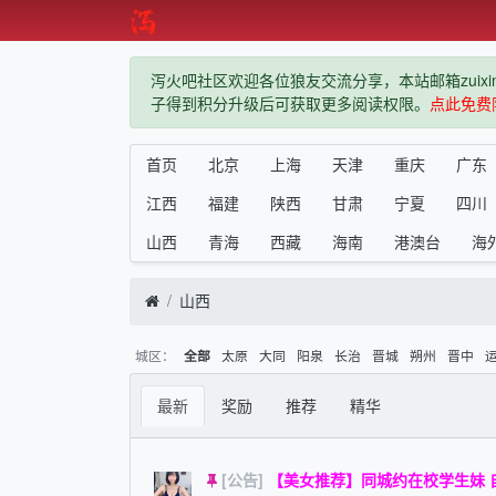
泻火吧社区欢迎各位狼友交流分享，本站邮箱zuixindiz
子得到积分升级后可获取更多阅读权限。
点此免费
首页
北京
上海
天津
重庆
广东
江西
福建
陕西
甘肃
宁夏
四川
山西
青海
西藏
海南
港澳台
海
山西
城区：
太原
大同
阳泉
长治
晋城
朔州
晋中
全部
最新
奖励
推荐
精华
[公告]
【美女推荐】同城约在校学生妹 自