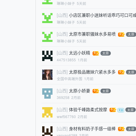
琳琳小妹子
5天前
[山西]
小店区兼职小迷妹听话乖巧可口可
琳琳小妹子
5天前
[山西]
太原市兼职骚妹水多易喷
太原
琳琳小妹子
5天前
[山西]
太远小妖精
太原
447513855
1月前
[山西]
太原极品嫩妹穴紧水多多
太原
全国中高端外围
1月前
[山西]
太原小娇妻
太原
369258
2月前
[山西]
体验千峰路柔式按摩
太原
wwf567760
2月前
[山西]
身材有料奶子手感一级棒
太原
yanyan6288
2月前