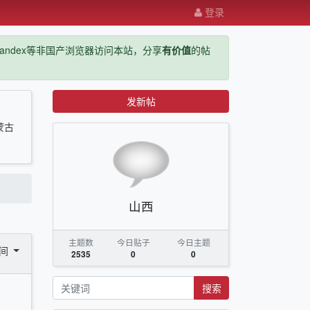
登录
ge，yandex等非国产浏览器访问本站，分享
有价值
的帖
发新帖
蒙古
山西
主题数
今日贴子
今日主题
时间
2535
0
0
搜索