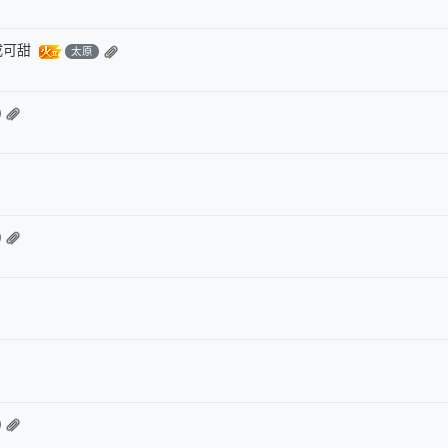
咸可甜
太原