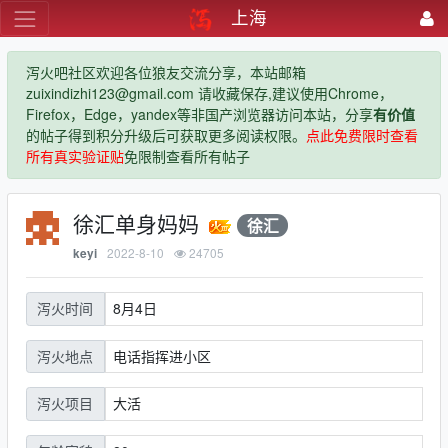
上海
泻火吧社区欢迎各位狼友交流分享，本站邮箱
zuixindizhi123@gmail.com 请收藏保存,建议使用Chrome，
Firefox，Edge，yandex等非国产浏览器访问本站，分享
有价值
的帖子得到积分升级后可获取更多阅读权限。
点此免费限时查看
所有真实验证贴
免限制查看所有帖子
徐汇单身妈妈
徐汇
2022-8-10
24705
keyi
8月4日
泻火时间
电话指挥进小区
泻火地点
大活
泻火项目