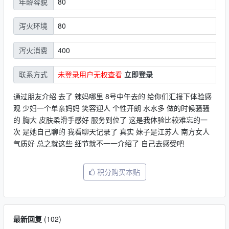
80
年龄容貌
80
泻火环境
400
泻火消费
未登录用户无权查看
立即登录
联系方式
通过朋友介绍 去了 辣妈哪里 8号中午去的 给你们汇报下体验感
观 少妇一个单亲妈妈 笑容迎人 个性开朗 水水多 做的时候骚骚
的 胸大 皮肤柔滑手感好 服务到位了 这是我体验比较难忘的一
次 是她自己聊的 我看聊天记录了 真实 妹子是江苏人 南方女人
气质好 总之就这些 细节就不一一介绍了 自己去感受吧
积分购买本贴
最新回复
(
102
)