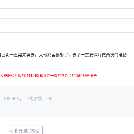
候巨乳一直晃来晃去，太他妈容易射了，去了一定要做好做两次的准备
人兼职和对服务项目闪烁其词并一直推荐办卡的场所都是骗子
：143.50K，下载次数：24)
积分购买本贴