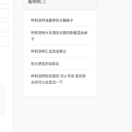
版块热门：
呼和浩特海量旁的大胸妹子
呼和浩特大天酒店对面的新疆混血妹
子
呼和浩特汇龙洗浴爽记
包头便宜的站街女
呼和浩特知名楼凤 泻火专用 喜欢熟
女的可以去尝试一下