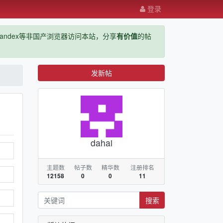
登录
ge，yandex等非国产浏览器访问本站，分享
有价值
的帖
发新帖
dahai
主题数
帖子数
精华数
注册排名
12158
0
0
11
搜索