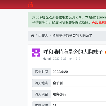
泻火吧社区欢迎各位狼友交流分享，本站邮箱zuixindiz
子得到积分升级后可获取更多阅读权限。
点此免费
内蒙古
呼和浩特海量旁的大胸妹子
呼和浩特海量旁的大胸妹子
2022-9-23
11613
dahai
2022/9/20
泻火时间
金菲利
泻火地点
服务都有
泻火项目
26
年龄容貌