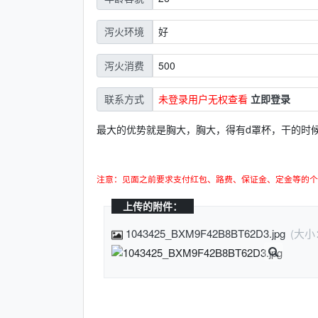
好
泻火环境
500
泻火消费
未登录用户无权查看
立即登录
联系方式
最大的优势就是胸大，胸大，得有d罩杯，干的时
注意：见面之前要求支付红包、路费、保证金、定金等的个
上传的附件：
1043425_BXM9F42B8BT62D3.jpg
(大小