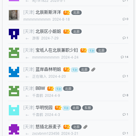
←
lkj191822
2025-5-1
[天津]
北辰斯斯洋洋
北辰
mmmmmmmmm
2024-8-18
0
[天津]
北辰区小姐姐
北辰
←
游客
2024-7-29
1
[天津]
宝坻人在北辰兼职少妇
北辰
←
mmmmmmmmm
2024-4-24
14
[天津]
蓝岸森林明姐
北辰
←
正在输入
2024-4-20
1
[天津]
BBW
北辰
←
千喜鹤
2024-4-9
8
[天津]
华明悦园
北辰
东丽
←
千喜鹤
2024-4-3
1
[天津]
怒插北辰麦子
北辰
←
zxcvbnm123456
2024-3-21
1