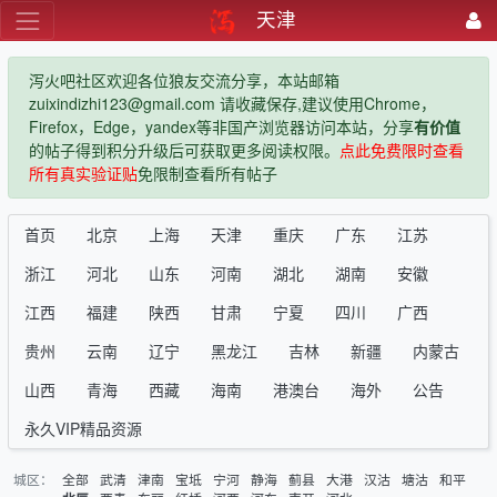
天津
泻火吧社区欢迎各位狼友交流分享，本站邮箱
zuixindizhi123@gmail.com 请收藏保存,建议使用Chrome，
Firefox，Edge，yandex等非国产浏览器访问本站，分享
有价值
的帖子得到积分升级后可获取更多阅读权限。
点此免费限时查看
所有真实验证贴
免限制查看所有帖子
首页
北京
上海
天津
重庆
广东
江苏
浙江
河北
山东
河南
湖北
湖南
安徽
江西
福建
陕西
甘肃
宁夏
四川
广西
贵州
云南
辽宁
黑龙江
吉林
新疆
内蒙古
山西
青海
西藏
海南
港澳台
海外
公告
永久VIP精品资源
城区：
全部
武清
津南
宝坻
宁河
静海
蓟县
大港
汉沽
塘沽
和平