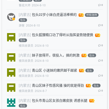
鲁班大师
2024-8-10
0
[内蒙古]
包头22岁小妹白虎逼活棒棒的
呼和浩特
包头
游客
2024-8-10
0
[内蒙古]
包头狐狸精口功了得听从指挥姿势随便换
包头
楼凤收录员
2024-8-10
0
[内蒙古]
妹子放得开，很投入，搞的刺激
包头
楼凤收录员
2024-8-10
0
[内蒙古]
青山区 小迷妹的嫩屄越干越紧
包头
楼凤收录员
2024-8-10
0
[内蒙古]
青山区妹子性感风骚 操的就是得劲
包头
楼凤收录员
2024-8-7
0
[内蒙古]
包头市青山区女孩白嫩皮肤 诱惑长腿
包头