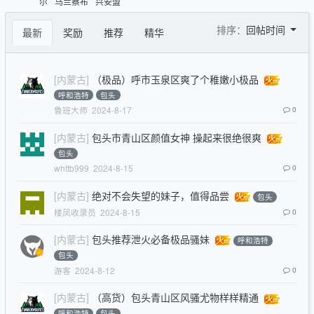
尔
乌兰察布
兴安盟
排序：
回帖时间
最新
奖励
推荐
精华
[内蒙古]
（极品）呼市玉泉区爽了个稚嫩小极品
呼和浩特
包头
鲁班大师
2024-8-17
0
[内蒙古]
包头市青山区颜值女神 操起来很绝很爽
包头
whttb999
2024-8-15
0
[内蒙古]
绝对不会失望的妹子，值得品尝
包头
楼凤收录员
2024-8-15
0
[内蒙古]
包头推荐泄火必备极品骚妹
呼和浩特
包头
游客
2024-8-12
0
[内蒙古]
（高货）包头青山区风骚尤物样样精通
呼和浩特
包头