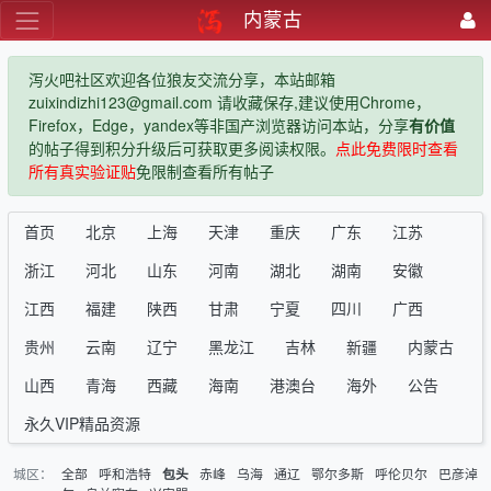
内蒙古
泻火吧社区欢迎各位狼友交流分享，本站邮箱
zuixindizhi123@gmail.com 请收藏保存,建议使用Chrome，
Firefox，Edge，yandex等非国产浏览器访问本站，分享
有价值
的帖子得到积分升级后可获取更多阅读权限。
点此免费限时查看
所有真实验证贴
免限制查看所有帖子
首页
北京
上海
天津
重庆
广东
江苏
浙江
河北
山东
河南
湖北
湖南
安徽
江西
福建
陕西
甘肃
宁夏
四川
广西
贵州
云南
辽宁
黑龙江
吉林
新疆
内蒙古
山西
青海
西藏
海南
港澳台
海外
公告
永久VIP精品资源
城区：
全部
呼和浩特
赤峰
乌海
通辽
鄂尔多斯
呼伦贝尔
巴彦淖
包头