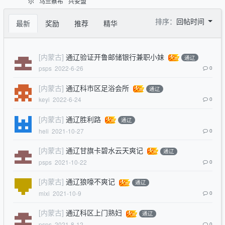
尔
乌兰察布
兴安盟
排序：
回帖时间
最新
奖励
推荐
精华
[内蒙古]
通辽验证开鲁邮储银行兼职小妹
通辽
psps
2022-6-26
0
[内蒙古]
通辽科市区足浴会所
通辽
keyi
2022-6-24
0
[内蒙古]
通辽胜利路
通辽
heli
2021-10-27
0
[内蒙古]
通辽甘旗卡碧水云天爽记
通辽
psps
2021-10-22
0
[内蒙古]
通辽狼嚎不爽记
通辽
mixi
2021-10-9
0
[内蒙古]
通辽科区上门熟妇
通辽
psps
2021-8-12
0