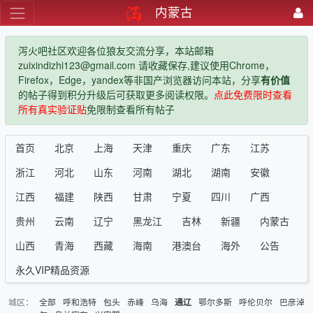
内蒙古
泻火吧社区欢迎各位狼友交流分享，本站邮箱
zuixindizhi123@gmail.com 请收藏保存,建议使用Chrome，
Firefox，Edge，yandex等非国产浏览器访问本站，分享
有价值
的帖子得到积分升级后可获取更多阅读权限。
点此免费限时查看
所有真实验证贴
免限制查看所有帖子
首页
北京
上海
天津
重庆
广东
江苏
浙江
河北
山东
河南
湖北
湖南
安徽
江西
福建
陕西
甘肃
宁夏
四川
广西
贵州
云南
辽宁
黑龙江
吉林
新疆
内蒙古
山西
青海
西藏
海南
港澳台
海外
公告
永久VIP精品资源
城区：
全部
呼和浩特
包头
赤峰
乌海
鄂尔多斯
呼伦贝尔
巴彦淖
通辽