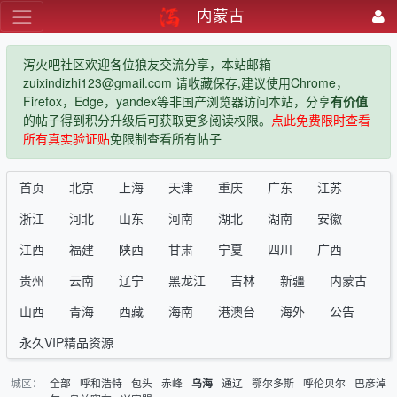
内蒙古
泻火吧社区欢迎各位狼友交流分享，本站邮箱
zuixindizhi123@gmail.com 请收藏保存,建议使用Chrome，
Firefox，Edge，yandex等非国产浏览器访问本站，分享
有价值
的帖子得到积分升级后可获取更多阅读权限。
点此免费限时查看
所有真实验证贴
免限制查看所有帖子
首页
北京
上海
天津
重庆
广东
江苏
浙江
河北
山东
河南
湖北
湖南
安徽
江西
福建
陕西
甘肃
宁夏
四川
广西
贵州
云南
辽宁
黑龙江
吉林
新疆
内蒙古
山西
青海
西藏
海南
港澳台
海外
公告
永久VIP精品资源
城区：
全部
呼和浩特
包头
赤峰
通辽
鄂尔多斯
呼伦贝尔
巴彦淖
乌海