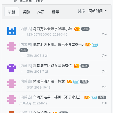
尔
乌兰察布
兴安盟
排序：
回帖时间
最新
奖励
推荐
精华
[内蒙古]
乌海万达会喷水95年小妹
乌海
←
12345678900000
2024-3-16
4
[内蒙古]
低端泄火专用。价格不贵200一p
乌海
←
西袜
2023-8-21
4
[内蒙古]
求乌海三区熟女资源有偿
乌海
←
西袜
2023-7-28
1
[内蒙古]
体验乌海万达一熟女
乌海
←
游客
2022-10-12
1
[内蒙古]
乌海万达另一楼凤（不是小红）
乌海
风中残月
2022-8-12
0
[内蒙古]
乌海按摩店