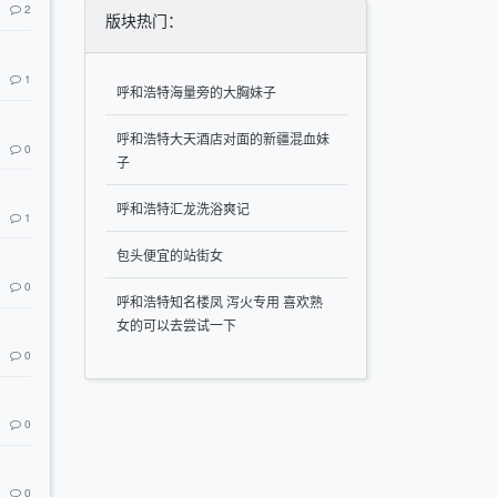
2
版块热门：
1
呼和浩特海量旁的大胸妹子
呼和浩特大天酒店对面的新疆混血妹
0
子
呼和浩特汇龙洗浴爽记
1
包头便宜的站街女
0
呼和浩特知名楼凤 泻火专用 喜欢熟
女的可以去尝试一下
0
0
0