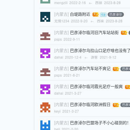
mengziii
2022-2-16
←
西袜
2023-8-28
[内蒙古]
白堤路附近
巴彦淖尔
无情1234
2022-9-20
←
西袜
2023-8-28
[内蒙古]
巴彦淖尔临河旧汽车站站街
psps
2022-9-11
[内蒙古]
巴彦淖尔乌拉山口足疗啥也没有
dahai
2020-12-4
←
游客
2021-9-12
[内蒙古]
巴彦淖尔汽车站不爽记
巴彦
psps
2021-8-21
[内蒙古]
巴彦淖尔临河霞光足疗一般爽
dahai
2021-3-27
[内蒙古]
巴彦淖尔临河欧洲假日
巴彦
keyi
2021-3-27
[内蒙古]
巴彦淖尔巴盟场子不小心碰到的
heli
2021-2-20