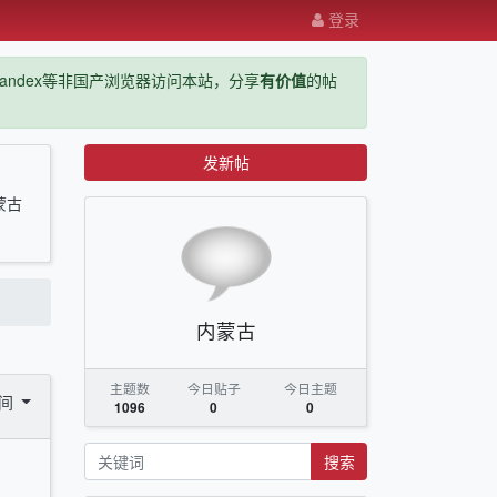
登录
ge，yandex等非国产浏览器访问本站，分享
有价值
的帖
发新帖
蒙古
内蒙古
主题数
今日贴子
今日主题
时间
1096
0
0
搜索