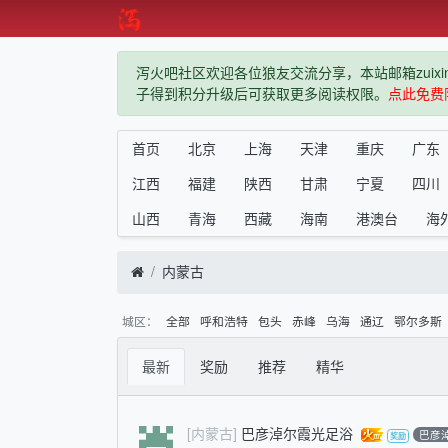
泻火吧社区欢迎各位狼友交流分享，本站邮箱zuixindiz
子得到积分升级后可获取更多阅读权限。
点此免费
首页
北京
上海
天津
重庆
广东
江西
福建
陕西
甘肃
宁夏
四川
山西
青海
西藏
海南
港澳台
海
内蒙古
城区：
全部
呼和浩特
包头
赤峰
乌海
通辽
鄂尔多斯
最新
奖励
推荐
精华
[内蒙古]
巴彦淖尔霞光足浴
巴彦