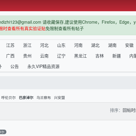
hi123@gmail.com 请收藏保存,建议使用Chrome，Firefox，Ed
限时查看所有真实验证贴
免限制查看所有帖子
江苏
浙江
河北
山东
河南
湖北
湖南
安徽
广西
贵州
云南
辽宁
黑龙江
吉林
新疆
内
外
公告
永久VIP精品资源
呼伦贝尔
乌兰察布
兴安盟
巴彦淖尔
排序：
回帖
淖尔